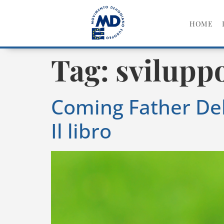
HOME
Tag:
svilupp
Coming Father Deh
Il libro