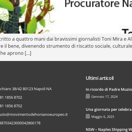
ritto a quattro mani dai bravissimi giornalisti Toni Mira e Al
l bene, divenendo strumento di riscatto sociale, culturale 
 che aprono […]
Ultimi articoli
chiaro 38/42 80123 Napoli NA
In ricordo di Padre Muzio
Gennaio 17, 2024
081 1856 8702
081 1856 8702
Una giornata per celebrar
zio@movimentodehonianoeuropeo.it
Maggio 6, 2023
38703423000042866178
NSW – Naples Shipping 