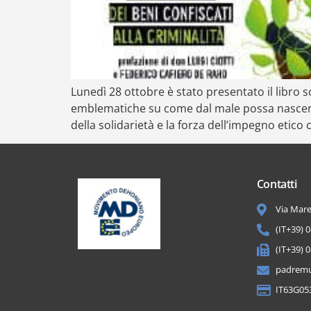
Lunedì 28 ottobre è stato presentato il libro sc
emblematiche su come dal male possa nascere i
della solidarietà e la forza dell’impegno etico
Contatti
Via Mare
(IT+39) 
(IT+39) 
padremu
IT63G05