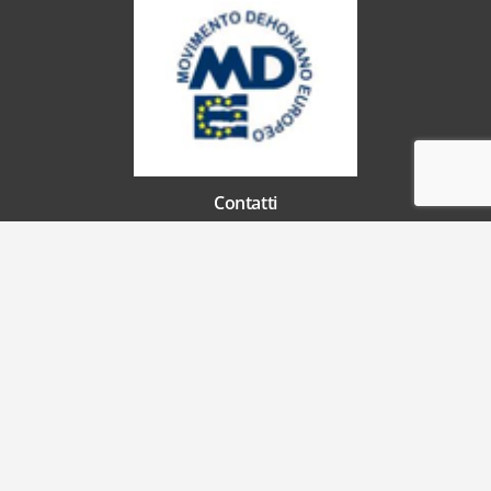
Contatti
Via Marechiaro 38/42 80123 Napoli NA
(IT+39) 081 1856 8702
(IT+39) 081 1856 8702
padremuzio@movimentodehonianoeuropeo.it
IT63G0538703423000042866178
Ultimi articoli
In ricordo di Padre Muzio Ventrella
Gennaio 17, 2024